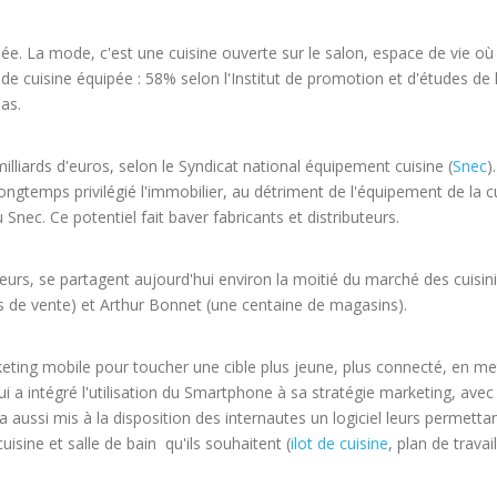
ée. La mode, c'est une cuisine ouverte sur le salon, espace de vie où l
de cuisine équipée : 58% selon l'Institut de promotion et d'études 
as.
lliards d'euros, selon le Syndicat national équipement cuisine (
Snec
)
ongtemps privilégié l'immobilier, au détriment de l'équipement de la cu
Snec. Ce potentiel fait baver fabricants et distributeurs.
uteurs, se partagent aujourd'hui environ la moitié du marché des cuisin
s de vente) et Arthur Bonnet (une centaine de magasins).
arketing mobile pour toucher une cible plus jeune, plus connecté, en me
i a intégré l'utilisation du Smartphone à sa stratégie marketing, avec
i a aussi mis à la disposition des internautes un logiciel leurs permet
isine et salle de bain qu'ils souhaitent (
ilot de cuisine
, plan de travai