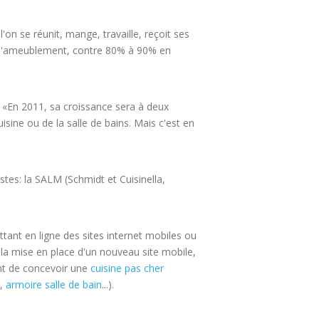
'on se réunit, mange, travaille, reçoit ses
de l'ameublement, contre 80% à 90% en
. «En 2011, sa croissance sera à deux
isine ou de la salle de bains. Mais c'est en
istes: la SALM (Schmidt et Cuisinella,
ttant en ligne des sites internet mobiles ou
 la mise en place d'un nouveau site mobile,
tant de concevoir une
cuisine pas cher
l,
armoire salle de bain
...).